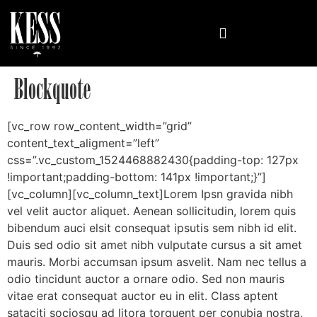
Blockquote
[vc_row row_content_width=”grid”
content_text_aligment=”left”
css=”.vc_custom_1524468882430{padding-top: 127px
!important;padding-bottom: 141px !important;}”]
[vc_column][vc_column_text]Lorem Ipsn gravida nibh
vel velit auctor aliquet. Aenean sollicitudin, lorem quis
bibendum auci elsit consequat ipsutis sem nibh id elit.
Duis sed odio sit amet nibh vulputate cursus a sit amet
mauris. Morbi accumsan ipsum asvelit. Nam nec tellus a
odio tincidunt auctor a ornare odio. Sed non mauris
vitae erat consequat auctor eu in elit. Class aptent
sataciti sociosqu ad litora torquent per conubia nostra,