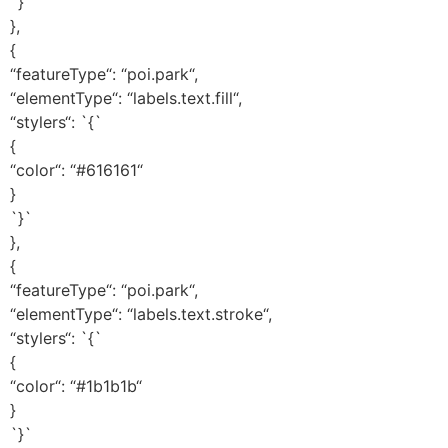
`}`
},
{
“featureType“: “poi.park“,
“elementType“: “labels.text.fill“,
“stylers“: `{`
{
“color“: “#616161“
}
`}`
},
{
“featureType“: “poi.park“,
“elementType“: “labels.text.stroke“,
“stylers“: `{`
{
“color“: “#1b1b1b“
}
`}`