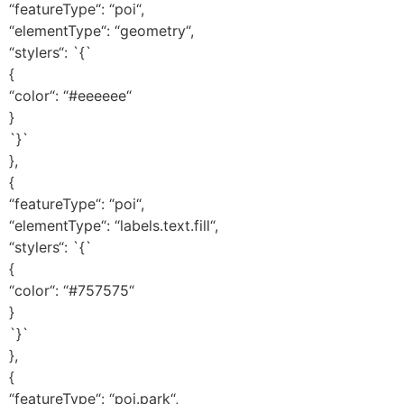
“featureType“: “poi“,
“elementType“: “geometry“,
“stylers“: `{`
{
“color“: “#eeeeee“
}
`}`
},
{
“featureType“: “poi“,
“elementType“: “labels.text.fill“,
“stylers“: `{`
{
“color“: “#757575“
}
`}`
},
{
“featureType“: “poi.park“,