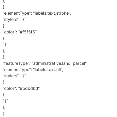
},
{
“elementType“: “labels.text.stroke“,
“stylers“: `{`
{
“color“: “#f5f5f5“
}
`}`
},
{
“featureType“: “administrative.land_parcel“,
“elementType“: “labels.text.fill“,
“stylers“: `{`
{
“color“: “#bdbdbd“
}
`}`
},
{