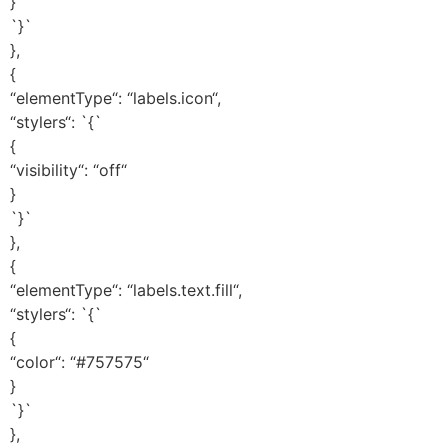
}
`}`
},
{
“elementType“: “labels.icon“,
“stylers“: `{`
{
“visibility“: “off“
}
`}`
},
{
“elementType“: “labels.text.fill“,
“stylers“: `{`
{
“color“: “#757575“
}
`}`
},