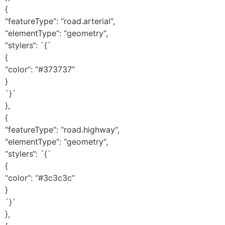
{
“featureType“: “road.arterial“,
“elementType“: “geometry“,
“stylers“: `{`
{
“color“: “#373737“
}
`}`
},
{
“featureType“: “road.highway“,
“elementType“: “geometry“,
“stylers“: `{`
{
“color“: “#3c3c3c“
}
`}`
},