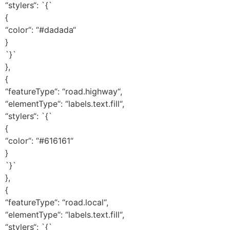
“stylers“: `{`
{
“color“: “#dadada“
}
`}`
},
{
“featureType“: “road.highway“,
“elementType“: “labels.text.fill“,
“stylers“: `{`
{
“color“: “#616161“
}
`}`
},
{
“featureType“: “road.local“,
“elementType“: “labels.text.fill“,
“stylers“: `{`