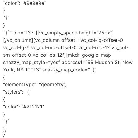
“color“: “#9e9e9e“
}
`}`
}
`}`” pin=”137″][vc_empty_space height=”75px”]
[/vc_column][vc_column offset=”vc_col-lg-offset-0
vc_col-lg-6 vc_col-md-offset-0 vc_col-md-12 vc_col-
sm-offset-0 vc_col-xs-12″][mkdf_google_map
snazzy_map_style=”yes” address1=”99 Hudson St, New
York, NY 10013″ snazzy_map_code=”`{`
{
“elementType“: “geometry“,
“stylers“: `{`
{
“color“: “#212121“
}
`}`
},
{