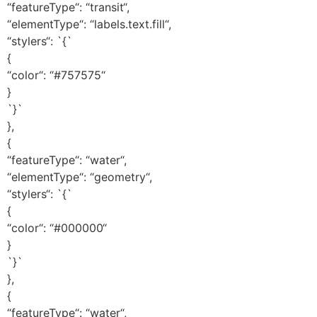
“featureType“: “transit“,
“elementType“: “labels.text.fill“,
“stylers“: `{`
{
“color“: “#757575“
}
`}`
},
{
“featureType“: “water“,
“elementType“: “geometry“,
“stylers“: `{`
{
“color“: “#000000“
}
`}`
},
{
“featureType“: “water“,