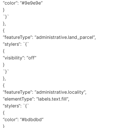
“color“: “#9e9e9e“
}
`}`
},
{
“featureType“: “administrative.land_parcel“,
“stylers“: `{`
{
“visibility“: “off“
}
`}`
},
{
“featureType“: “administrative.locality“,
“elementType“: “labels.text.fill“,
“stylers“: `{`
{
“color“: “#bdbdbd“
}