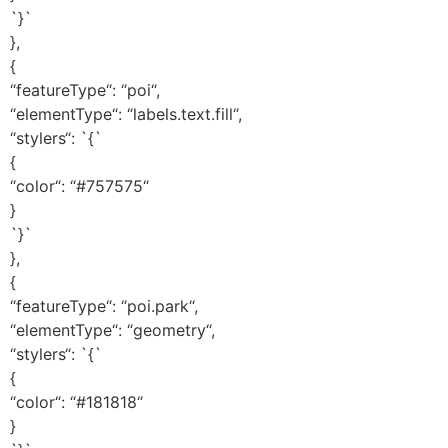
`}`
},
{
“featureType“: “poi“,
“elementType“: “labels.text.fill“,
“stylers“: `{`
{
“color“: “#757575“
}
`}`
},
{
“featureType“: “poi.park“,
“elementType“: “geometry“,
“stylers“: `{`
{
“color“: “#181818“
}