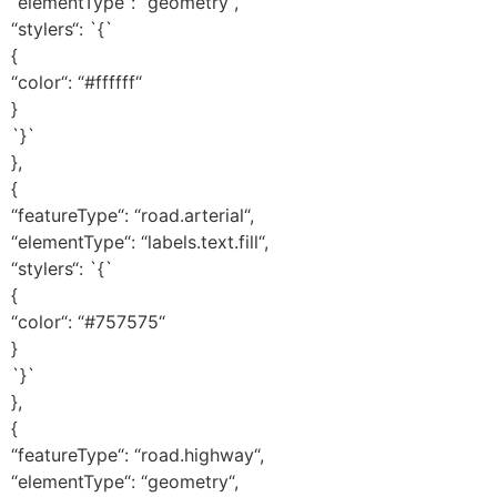
“elementType“: “geometry“,
“stylers“: `{`
{
“color“: “#ffffff“
}
`}`
},
{
“featureType“: “road.arterial“,
“elementType“: “labels.text.fill“,
“stylers“: `{`
{
“color“: “#757575“
}
`}`
},
{
“featureType“: “road.highway“,
“elementType“: “geometry“,