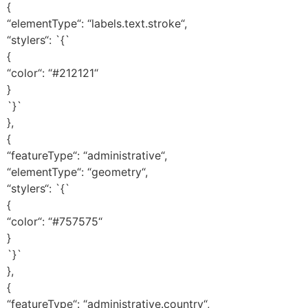
{
“elementType“: “labels.text.stroke“,
“stylers“: `{`
{
“color“: “#212121“
}
`}`
},
{
“featureType“: “administrative“,
“elementType“: “geometry“,
“stylers“: `{`
{
“color“: “#757575“
}
`}`
},
{
“featureType“: “administrative.country“,