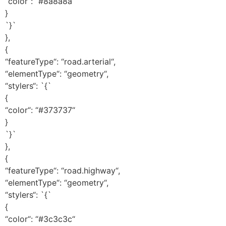
“color“: “#8a8a8a“
}
`}`
},
{
“featureType“: “road.arterial“,
“elementType“: “geometry“,
“stylers“: `{`
{
“color“: “#373737“
}
`}`
},
{
“featureType“: “road.highway“,
“elementType“: “geometry“,
“stylers“: `{`
{
“color“: “#3c3c3c“