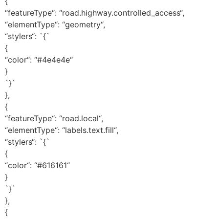
{
“featureType“: “road.highway.controlled_access“,
“elementType“: “geometry“,
“stylers“: `{`
{
“color“: “#4e4e4e“
}
`}`
},
{
“featureType“: “road.local“,
“elementType“: “labels.text.fill“,
“stylers“: `{`
{
“color“: “#616161“
}
`}`
},
{