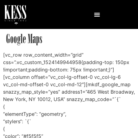
Google Maps
[vc_row row_content_width=”grid”
css=”.vc_custom_1524149944958{padding-top: 150px
!important;padding-bottom: 75px !important;}”]
[vc_column offset=”vc_col-lg-offset-0 vc_col-lg-6
vc_col-md-offset-0 vc_col-md-12″][mkdf_google_map
snazzy_map_style=”yes” address1=”465 West Broadway,
New York, NY 10012, USA” snazzy_map_code=”`{`
{
“elementType“: “geometry“,
“stylers“: `{`
{
“color“: “#f5f5f5“