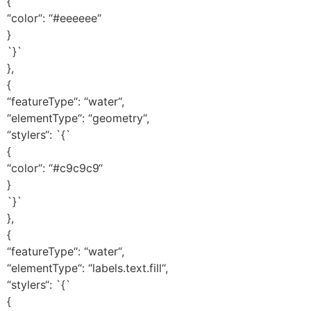
{
“color“: “#eeeeee“
}
`}`
},
{
“featureType“: “water“,
“elementType“: “geometry“,
“stylers“: `{`
{
“color“: “#c9c9c9“
}
`}`
},
{
“featureType“: “water“,
“elementType“: “labels.text.fill“,
“stylers“: `{`
{