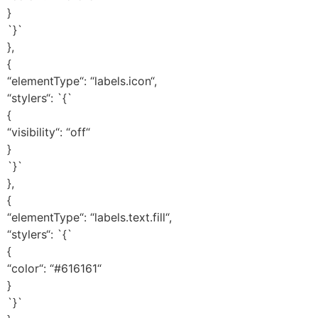
}
`}`
},
{
“elementType“: “labels.icon“,
“stylers“: `{`
{
“visibility“: “off“
}
`}`
},
{
“elementType“: “labels.text.fill“,
“stylers“: `{`
{
“color“: “#616161“
}
`}`