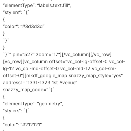
“elementType“: “labels.text.fill“,
“stylers“: `{`
{
“color“: “#3d3d3d“
}
`}`
}
`}`” pin=”527″ zoom=”17″][/vc_column][/vc_row]
[vc_row][vc_column offset=”vc_col-lg-offset-0 vc_col-
lg-12 vc_col-md-offset-0 vc_col-md-12 vc_col-sm-
offset-0″][mkdf_google_map snazzy_map_style=”yes”
address1=”1331-1323 1st Avenue”
snazzy_map_code=”`{`
{
“elementType“: “geometry“,
“stylers“: `{`
{
“color“: “#212121“