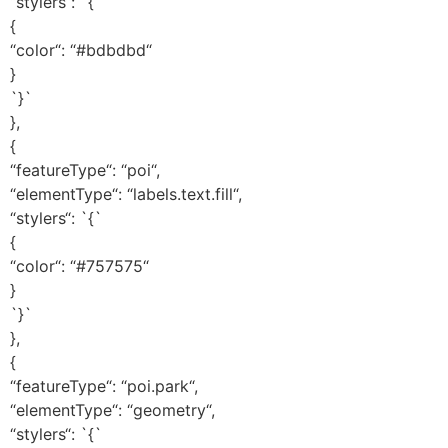
“stylers“: `{`
{
“color“: “#bdbdbd“
}
`}`
},
{
“featureType“: “poi“,
“elementType“: “labels.text.fill“,
“stylers“: `{`
{
“color“: “#757575“
}
`}`
},
{
“featureType“: “poi.park“,
“elementType“: “geometry“,
“stylers“: `{`