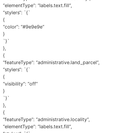
“elementType“: “labels.text.fill“,
“stylers“: `{`
{
“color“: “#9e9e9e“
}
`}`
},
{
“featureType“: “administrative.land_parcel“,
“stylers“: `{`
{
“visibility“: “off“
}
`}`
},
{
“featureType“: “administrative.locality“,
“elementType“: “labels.text.fill“,