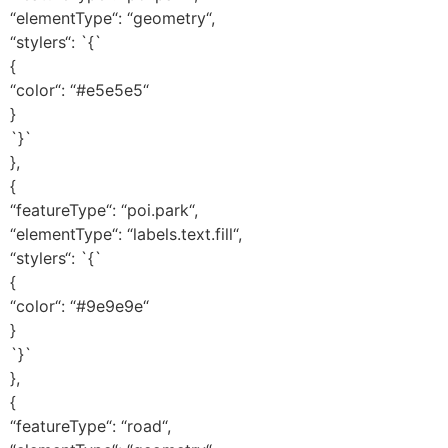
“elementType“: “geometry“,
“stylers“: `{`
{
“color“: “#e5e5e5“
}
`}`
},
{
“featureType“: “poi.park“,
“elementType“: “labels.text.fill“,
“stylers“: `{`
{
“color“: “#9e9e9e“
}
`}`
},
{
“featureType“: “road“,