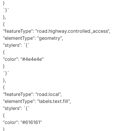
}
`}`
},
{
“featureType“: “road.highway.controlled_access“,
“elementType“: “geometry“,
“stylers“: `{`
{
“color“: “#4e4e4e“
}
`}`
},
{
“featureType“: “road.local“,
“elementType“: “labels.text.fill“,
“stylers“: `{`
{
“color“: “#616161“
}