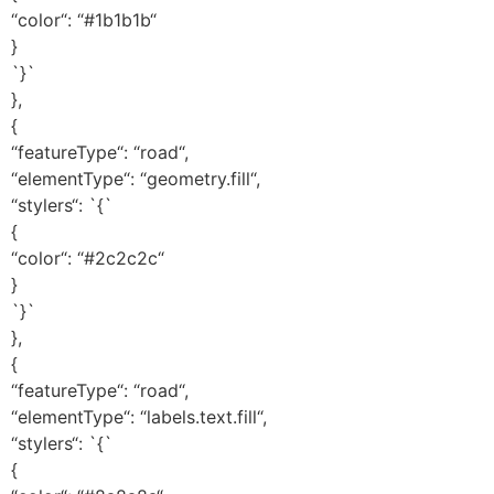
“color“: “#1b1b1b“
}
`}`
},
{
“featureType“: “road“,
“elementType“: “geometry.fill“,
“stylers“: `{`
{
“color“: “#2c2c2c“
}
`}`
},
{
“featureType“: “road“,
“elementType“: “labels.text.fill“,
“stylers“: `{`
{