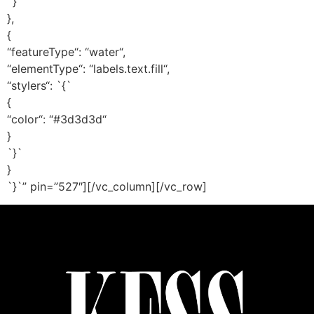
`}`
},
{
“featureType“: “water“,
“elementType“: “labels.text.fill“,
“stylers“: `{`
{
“color“: “#3d3d3d“
}
`}`
}
`}`” pin=”527″][/vc_column][/vc_row]